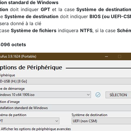
ation standard de Windows
tion
doit indiquer
GPT
et la case
Système de destinatio
se
Système de destination
doit indiquer
BIOS (ou UEFI-C
era donné à la clé
 case
Système de fichiers
indiquera
NTFS
, si la case
Schém
096 octets